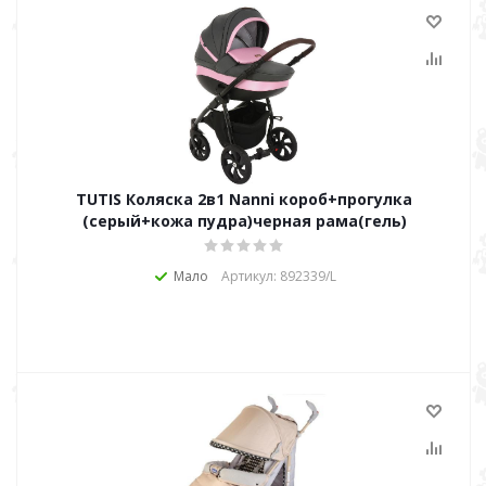
TUTIS Коляска 2в1 Nanni короб+прогулка
(серый+кожа пудра)черная рама(гель)
Мало
Артикул: 892339/L