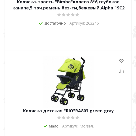
Коляска-трость "Bimbo"колесо 8*6,глубокое
канапе,5 точ.ремень без-ти,бежевый,Alpha 19C2
Достаточно
Артикул: 263246
Коляска детская "RIO"RA803 green gray
Мало
Артикул: Рио/зел.