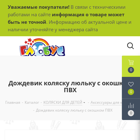
Уважаемые покупатели!
В связи с техническими
работами на сайте
информация о товаре может
быть не точной
. Информацию об актуальной цене и
наличии уточняйте у менеджера сайта
0
Дождевик коляску люльку с окошком
ПВХ
0
Главная
-
Каталог
-
КОЛЯСКИ ДЛЯ ДЕТЕЙ
-
Аксессуары для колясок
-
Дождевик коляску люльку с окошком ПВХ
0