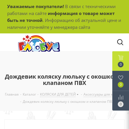
Уважаемые покупатели!
В связи с техническими
работами на сайте
информация о товаре может
быть не точной
. Информацию об актуальной цене и
наличии уточняйте у менеджера сайта
0
Дождевик коляску люльку с окошком и
клапаном ПВХ
0
Главная
-
Каталог
-
КОЛЯСКИ ДЛЯ ДЕТЕЙ
-
Аксессуары для колясок
-
Дождевик коляску люльку с окошком и клапаном ПВХ
0