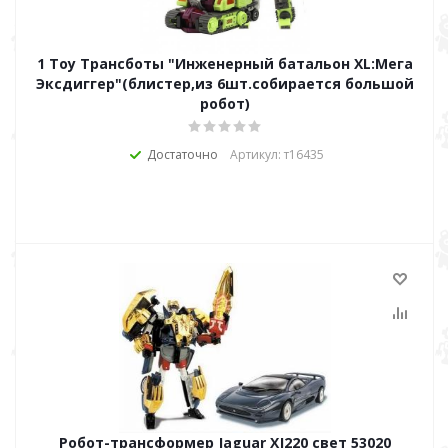
1 Toy Трансботы "Инженерный батальон XL:Мега
Эксдиггер"(блистер,из 6шт.собирается большой
робот)
Достаточно
Артикул: т16435
Робот-трансформер Jaguar XJ220 свет 53020