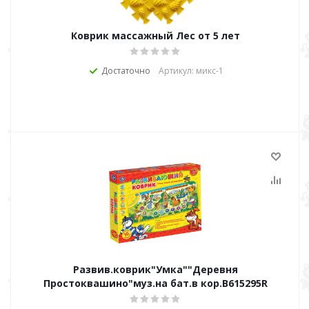
Коврик массажный Лес от 5 лет
Достаточно
Артикул: микс-1
Развив.коврик"Умка""Деревня
Простоквашино"муз.на бат.в кор.B615295R