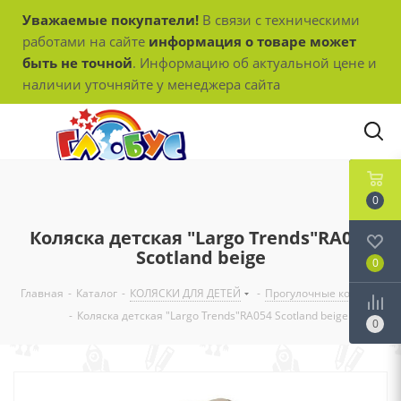
Уважаемые покупатели!
В связи с техническими
работами на сайте
информация о товаре может
быть не точной
. Информацию об актуальной цене и
наличии уточняйте у менеджера сайта
0
Коляска детская "Largo Trends"RA054
Scotland beige
0
Главная
-
Каталог
-
КОЛЯСКИ ДЛЯ ДЕТЕЙ
-
Прогулочные коляски
-
Коляска детская "Largo Trends"RA054 Scotland beige
0