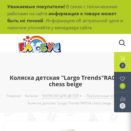
Уважаемые покупатели!
В связи с техническими
работами на сайте
информация о товаре может
быть не точной
. Информацию об актуальной цене и
наличии уточняйте у менеджера сайта
0
Коляска детская "Largo Trends"RA054
chess beige
0
Главная
-
Каталог
-
КОЛЯСКИ ДЛЯ ДЕТЕЙ
-
Прогулочные коляски
-
Коляска детская "Largo Trends"RA054 chess beige
0