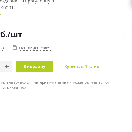
ождевик на прогулочную
оляску АК00
б.
/шт
но
Нашли дешевле?
В корзину
Купить в 1 клик
тельна только для интернет-магазина и может отличаться от
ных магазинах