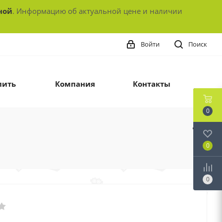
ной
. Информацию об актуальной цене и наличии
Войти
Поиск
пить
Компания
Контакты
0
0
0