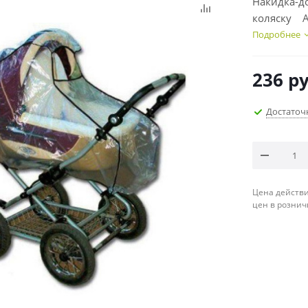
Накидка-д
к
Подробнее
236
ру
Достаточ
Цена действи
цен в рознич