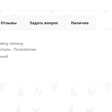
Отзывы
Задать вопрос
Наличие
ляску люльку
кстиль , Полиэтилен
чный