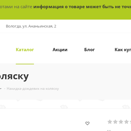
ботами на сайте
информация о товаре может быть не точ
Вологда, ул. Ананьинская, 2
Каталог
Акции
Блог
Как ку
оляску
-
Накидка-дождевик на коляску