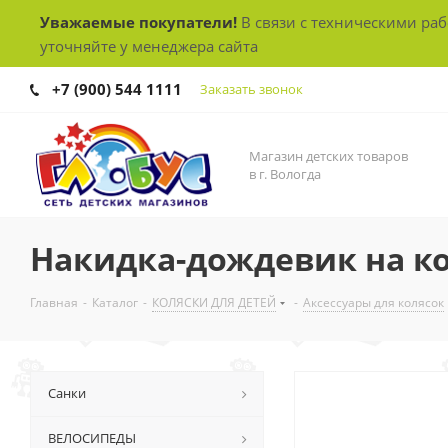
Уважаемые покупатели!
В связи с техническими ра
уточняйте у менеджера сайта
+7 (900) 544 1111
Заказать звонок
Магазин детских товаров
в г. Вологда
Накидка-дождевик на к
Главная
-
Каталог
-
КОЛЯСКИ ДЛЯ ДЕТЕЙ
-
Аксессуары для колясок
Санки
ВЕЛОСИПЕДЫ