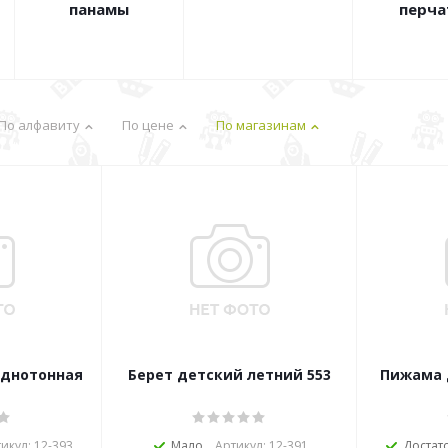
панамы
перча
По алфавиту
По цене
По магазинам
однотонная
Берет детский летний 553
Пижама 
икул: 12-393
Мало
Артикул: 12-391
Достат