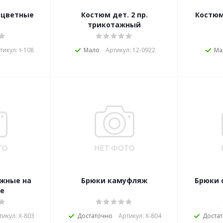
 цветные
Костюм дет. 2 пр.
Костюм
трикотажный
тикул: т-108
Мало
Артикул: 12-0922
Ма
жные на
Брюки камуфляж
Брюки 
е
тикул: Х-803
Достаточно
Артикул: Х-804
Доста