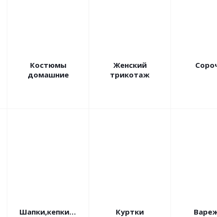
Костюмы
Женский
Соро
домашние
трикотаж
Шапки,кепки,банданы
Куртки
Вареж