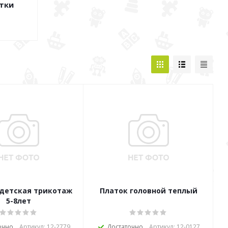
тки
детская трикотаж
Платок головной теплый
5-8лет
очно
Артикул: 12-2779
Достаточно
Артикул: 12-0127