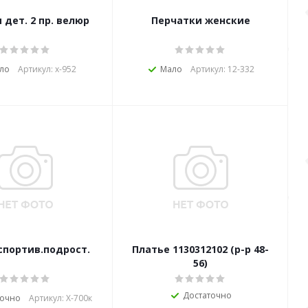
 дет. 2 пр. велюр
Перчатки женские
ло
Артикул: х-952
Мало
Артикул: 12-332
спортив.подрост.
Платье 1130312102 (р-р 48-
56)
Достаточно
точно
Артикул: Х-700к