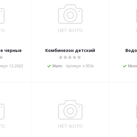
е черные
Комбинезон детский
Водо
икул: 12-2022
Мало
Артикул: х-953к
Мно