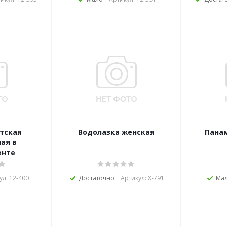
тская
Водолазка женская
Пана
ая в
енте
ул: 12-400
Достаточно
Артикул: Х-791
Ма