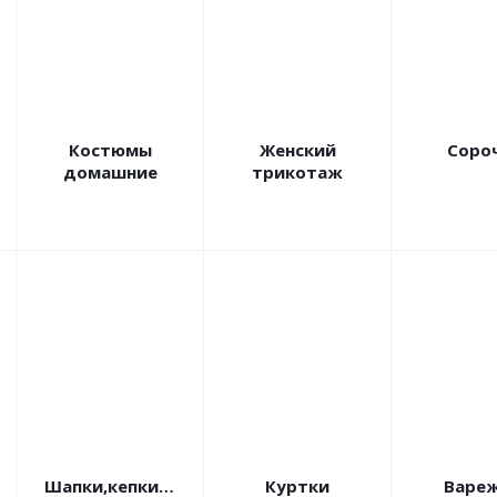
Костюмы
Женский
Соро
домашние
трикотаж
Шапки,кепки,банданы
Куртки
Вареж