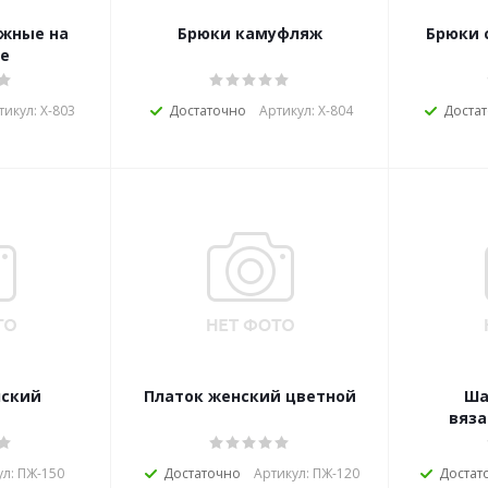
жные на
Брюки камуфляж
Брюки 
е
тикул: Х-803
Достаточно
Артикул: Х-804
Доста
нский
Платок женский цветной
Ша
вяза
ул: ПЖ-150
Достаточно
Артикул: ПЖ-120
Достат