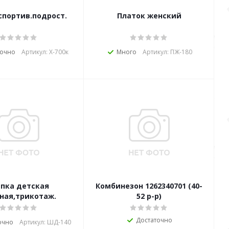
спортив.подрост.
Платок женский
точно
Артикул: Х-700к
Много
Артикул: ПЖ-180
пка детская
Комбинезон 1262340701 (40-
ная,трикотаж.
52 р-р)
Достаточно
очно
Артикул: ШД-140