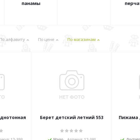
панамы
перча
По алфавиту
По цене
По магазинам
однотонная
Берет детский летний 553
Пижама 
икул: 12-393
Мало
Артикул: 12-391
Достат