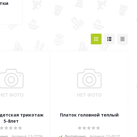
тки
детская трикотаж
Платок головной теплый
5-8лет
очно
Артикул: 12-2779
Достаточно
Артикул: 12-0127