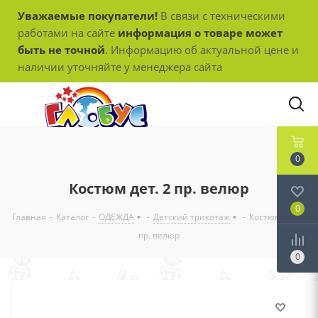
Уважаемые покупатели!
В связи с техническими
работами на сайте
информация о товаре может
быть не точной
. Информацию об актуальной цене и
наличии уточняйте у менеджера сайта
0
Костюм дет. 2 пр. велюр
0
Главная
-
Каталог
-
ОДЕЖДА
-
Детский трикотаж
-
Костюм дет. 2
пр. велюр
0