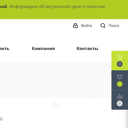
ной
. Информацию об актуальной цене и наличии
Войти
Поиск
пить
Компания
Контакты
0
0
0