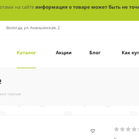
ботами на сайте
информация о товаре может быть не точ
Вологда, ул. Ананьинская, 2
Каталог
Акции
Блог
Как ку
е
кие черные