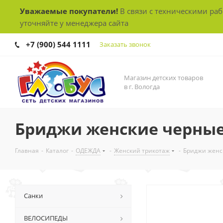
Уважаемые покупатели!
В связи с техническими ра
уточняйте у менеджера сайта
+7 (900) 544 1111
Заказать звонок
Магазин детских товаров
в г. Вологда
Бриджи женские черны
Главная
-
Каталог
-
ОДЕЖДА
-
Женский трикотаж
-
Бриджи женс
Санки
ВЕЛОСИПЕДЫ