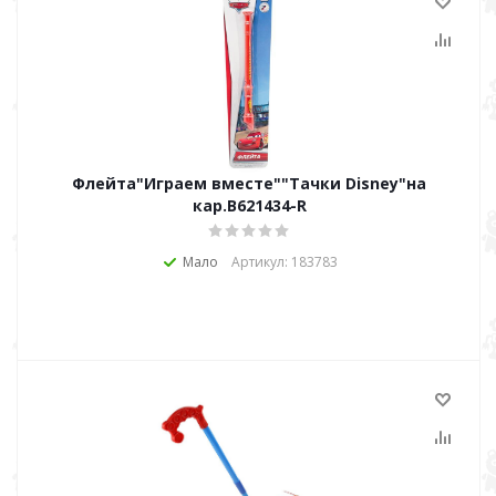
Флейта"Играем вместе""Тачки Disney"на
кар.В621434-R
Мало
Артикул: 183783