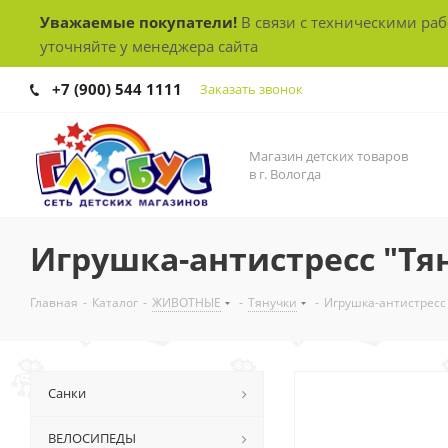
Уважаемые покупатели!
В связи с техническими ра
уточняйте у менеджера сайта
+7 (900) 544 1111
Заказать звонок
Магазин детских товаров
в г. Вологда
Игрушка-антистресс "Тя
Главная
-
Каталог
-
ЖИВОТНЫЕ
-
Тянучки
-
Игрушка-антистресс
Санки
ВЕЛОСИПЕДЫ