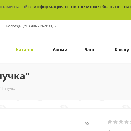
ботами на сайте
информация о товаре может быть не точ
Вологда, ул. Ананьинская, 2
Каталог
Акции
Блог
Как ку
нучка"
 "Тянучка"