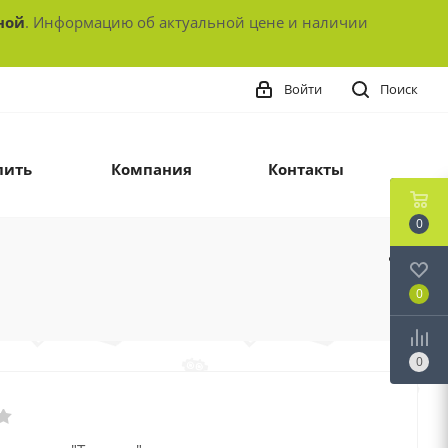
ной
. Информацию об актуальной цене и наличии
Войти
Поиск
пить
Компания
Контакты
0
0
0