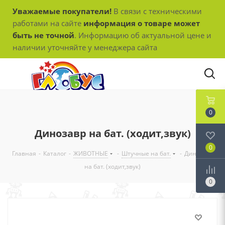
Уважаемые покупатели!
В связи с техническими
работами на сайте
информация о товаре может
быть не точной
. Информацию об актуальной цене и
наличии уточняйте у менеджера сайта
0
Динозавр на бат. (ходит,звук)
0
Главная
-
Каталог
-
ЖИВОТНЫЕ
-
Штучные на бат.
-
Динозавр
на бат. (ходит,звук)
0