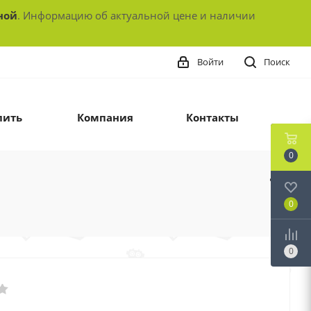
ной
. Информацию об актуальной цене и наличии
Войти
Поиск
пить
Компания
Контакты
0
0
0