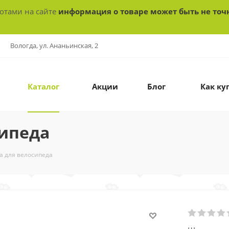
ботами на сайте
информация о товаре может быть не точ
Вологда, ул. Ананьинская, 2
Каталог
Акции
Блог
Как ку
сипеда
а для велосипеда