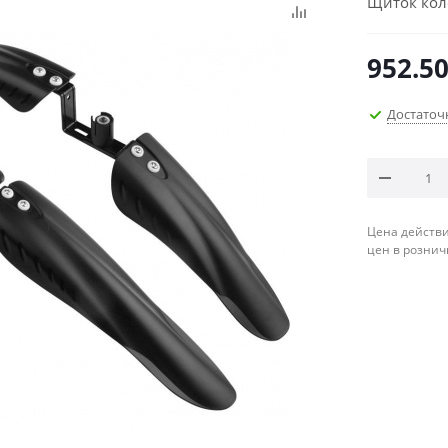
Щиток кол
952.5
Достаточ
Цена действи
цен в рознич