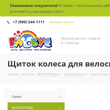
Уважаемые покупатели!
В связи с техническими ра
уточняйте у менеджера сайта
+7 (900) 544 1111
Заказать звонок
Магазин детских товаров
в г. Вологда
Щиток колеса для вело
Главная
-
Каталог
-
ВЕЛОСИПЕДЫ
-
Велозапчасти
-
Щиток колес
Санки
ВЕЛОСИПЕДЫ