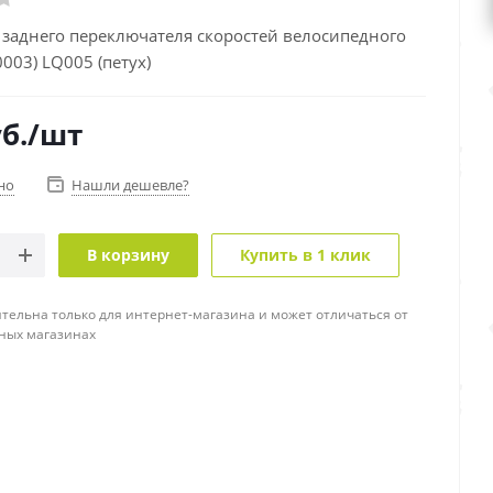
 заднего переключателя скоростей велосипедного
003) LQ005 (петух)
б.
/шт
но
Нашли дешевле?
В корзину
Купить в 1 клик
тельна только для интернет-магазина и может отличаться от
ных магазинах