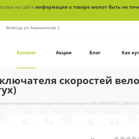
ботами на сайте
информация о товаре может быть не точ
Вологда, ул. Ананьинская, 2
Каталог
Акции
Блог
Как ку
ключателя скоростей вел
тух)
аднего переключателя скоростей велосипедного (1ELA00000003) LQ005 (пет