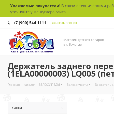
Уважаемые покупатели!
В связи с техническими ра
уточняйте у менеджера сайта
+7 (900) 544 1111
Заказать звонок
Магазин детских товаров
в г. Вологда
Держатель заднего пере
(1ELA00000003) LQ005 (пе
Главная
-
Каталог
-
ВЕЛОСИПЕДЫ
-
Велозапчасти
-
Держатель з
Санки