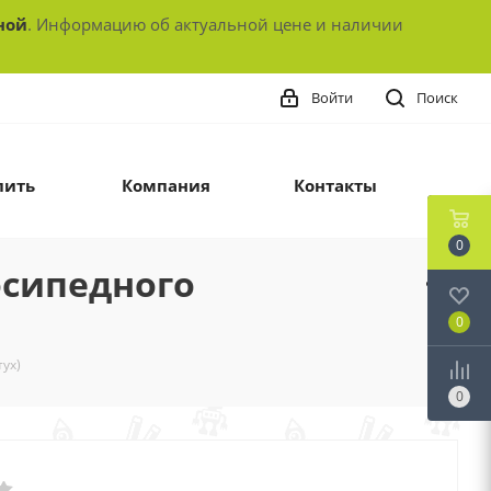
ной
. Информацию об актуальной цене и наличии
Войти
Поиск
пить
Компания
Контакты
0
осипедного
0
ух)
0