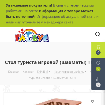
Уважаемые покупатели!
В связи с техническими
работами на сайте
информация о товаре может
быть не точной
. Информацию об актуальной цене и
наличии уточняйте у менеджера сайта
0
Стол туриста игровой (шахматы) ТСТИ
0
Главная
-
Каталог
-
ТУРИЗМ
-
Кемпинговая мебель
-
Стол
туриста игровой (шахматы) ТСТИ
0