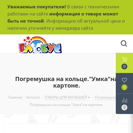
Уважаемые покупатели!
В связи с техническими
работами на сайте
информация о товаре может
быть не точной
. Информацию об актуальной цене и
наличии уточняйте у менеджера сайта
0
Погремушка на кольце."Умка"на
картоне.
0
Главная
-
Каталог
-
ТОВАРЫ ДЛЯ МАЛЫШЕЙ
-
Погремушки
-
Погремушка на кольце."Умка"на картоне.
0