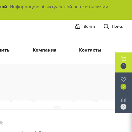
ной
. Информацию об актуальной цене и наличии
Войти
Поиск
пить
Компания
Контакты
0
0
0