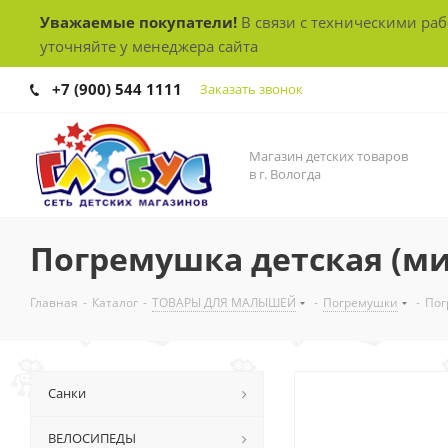
Уважаемые покупатели!
В связи с техническими ра
уточняйте у менеджера сайта
+7 (900) 544 1111
Заказать звонок
Магазин детских товаров
в г. Вологда
Погремушка детская (ми
Главная
-
Каталог
-
ТОВАРЫ ДЛЯ МАЛЫШЕЙ
-
Погремушки
-
Пог
Санки
ВЕЛОСИПЕДЫ