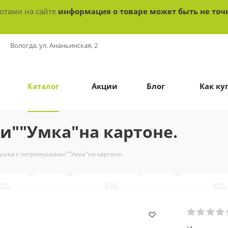
ботами на сайте
информация о товаре может быть не точ
Вологда, ул. Ананьинская, 2
Каталог
Акции
Блог
Как ку
и""Умка"на картоне.
ушка с погремушками""Умка"на картоне.