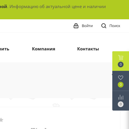
ной
. Информацию об актуальной цене и наличии
Войти
Поиск
пить
Компания
Контакты
0
0
0