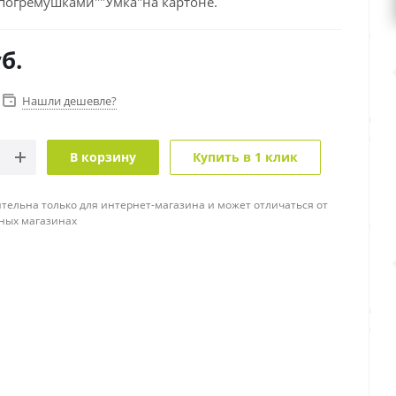
 погремушками""Умка"на картоне.
б.
Нашли дешевле?
В корзину
Купить в 1 клик
тельна только для интернет-магазина и может отличаться от
ных магазинах