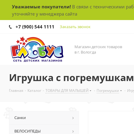
Уважаемые покупатели!
В связи с техническими ра
уточняйте у менеджера сайта
+7 (900) 544 1111
Заказать звонок
Магазин детских товаров
в г. Вологда
Игрушка с погремушкам
Главная
-
Каталог
-
ТОВАРЫ ДЛЯ МАЛЫШЕЙ
-
Погремушки
-
Игр
Санки
ВЕЛОСИПЕДЫ