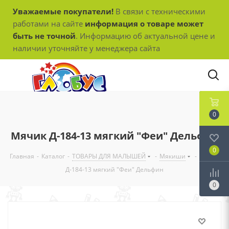
Уважаемые покупатели!
В связи с техническими
работами на сайте
информация о товаре может
быть не точной
. Информацию об актуальной цене и
наличии уточняйте у менеджера сайта
0
Мячик Д-184-13 мягкий "Феи" Дельфин
0
Главная
-
Каталог
-
ТОВАРЫ ДЛЯ МАЛЫШЕЙ
-
Мякиши
-
Мячик
Д-184-13 мягкий "Феи" Дельфин
0