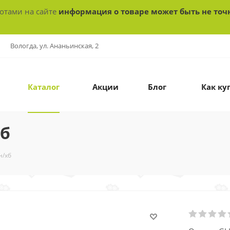
ботами на сайте
информация о товаре может быть не точ
Вологда, ул. Ананьинская, 2
Каталог
Акции
Блог
Как ку
хб
н/хб