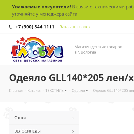
Уважаемые покупатели!
В связи с техническими ра
уточняйте у менеджера сайта
+7 (900) 544 1111
Заказать звонок
Магазин детских товаров
в г. Вологда
Одеяло GLL140*205 лен/
Главная
-
Каталог
-
ТЕКСТИЛЬ
-
Одеяло
-
Одеяло GLL140*205 ле
Санки
ВЕЛОСИПЕДЫ