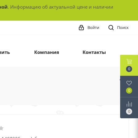
ной
. Информацию об актуальной цене и наличии
Войти
Поиск
пить
Компания
Контакты
0
0
0