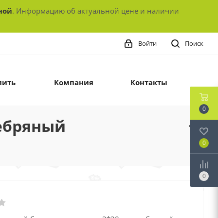
ной
. Информацию об актуальной цене и наличии
Войти
Поиск
пить
Компания
Контакты
0
ребряный
0
0