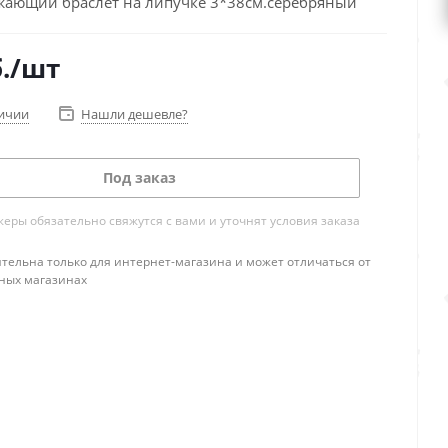
жающий браслет на липучке 3*38см.серебряный
.
/шт
личии
Нашли дешевле?
Под заказ
ры обязательно свяжутся с вами и уточнят условия заказа
тельна только для интернет-магазина и может отличаться от
ных магазинах