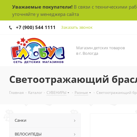
Уважаемые покупатели!
В связи с техническими ра
уточняйте у менеджера сайта
+7 (900) 544 1111
Заказать звонок
Магазин детских товаров
в г. Вологда
Светоотражающий брасл
Главная
-
Каталог
-
СУВЕНИРЫ
-
Разные
-
Светоотражающий бра
Санки
ВЕЛОСИПЕДЫ