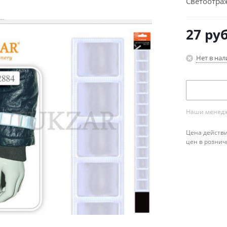
Светоотра
27
руб
Нет в на
Наши менедже
Цена действи
цен в рознич