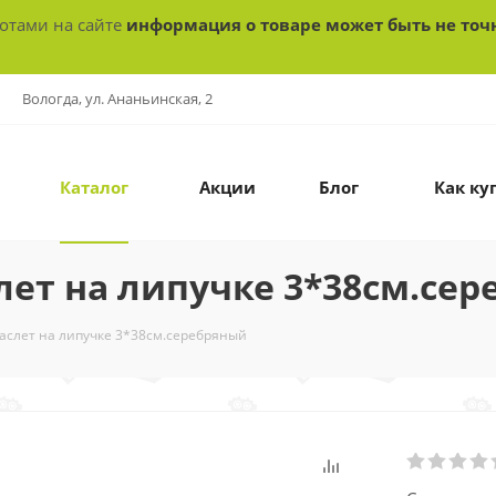
ботами на сайте
информация о товаре может быть не точ
Вологда, ул. Ананьинская, 2
Каталог
Акции
Блог
Как ку
ет на липучке 3*38см.се
слет на липучке 3*38см.серебряный