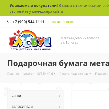
Уважаемые покупатели!
В связи с техническими ра
уточняйте у менеджера сайта
+7 (900) 544 1111
Заказать звонок
Магазин детских товаров
в г. Вологда
Подарочная бумага мета
Главная
-
Каталог
-
СУВЕНИРЫ
-
Пакеты подарочные
-
Подарочн
Санки
ВЕЛОСИПЕДЫ