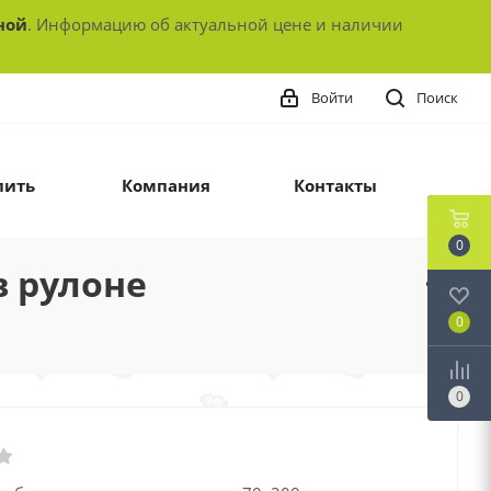
ной
. Информацию об актуальной цене и наличии
Войти
Поиск
пить
Компания
Контакты
0
в рулоне
0
0