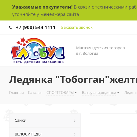
Уважаемые покупатели!
В связи с техническими ра
уточняйте у менеджера сайта
+7 (900) 544 1111
Заказать звонок
Магазин детских товаров
в г. Вологда
Ледянка "Тобогган"жел
Главная
-
Каталог
-
СПОРТТОВАРЫ
-
Ватрушки,ледянки
-
Ледянк
Санки
ВЕЛОСИПЕДЫ