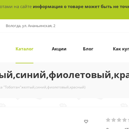
ботами на сайте
информация о товаре может быть не точ
Вологда, ул. Ананьинская, 2
Каталог
Акции
Блог
Как ку
тый,синий,фиолетовый,кр
а "Тобогган"желтый,синий,фиолетовый,красный)