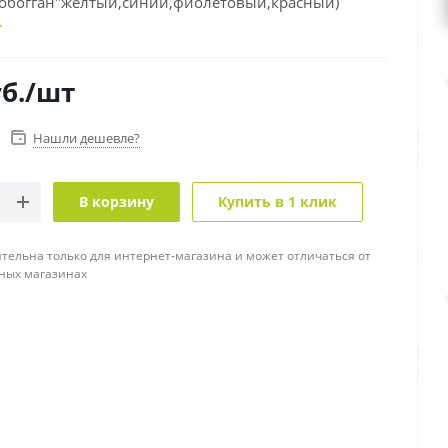
Тобогган"желтый,синий,фиолетовый,красный)
б.
/шт
Нашли дешевле?
В корзину
Купить в 1 клик
тельна только для интернет-магазина и может отличаться от
ных магазинах