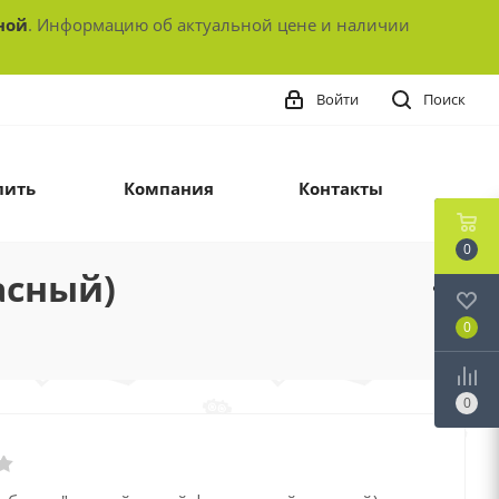
ной
. Информацию об актуальной цене и наличии
Войти
Поиск
пить
Компания
Контакты
0
асный)
0
0