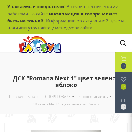
Уважаемые покупатели!
В связи с техническими
работами на сайте
информация о товаре может
быть не точной
. Информацию об актуальной цене и
наличии уточняйте у менеджера сайта
0
ДСК "Romana Next 1" цвет зеленое
яблоко
0
Главная
-
Каталог
-
СПОРТТОВАРЫ
-
Спорткомплексы
-
ДСК
"Romana Next 1" цвет зеленое яблоко
0