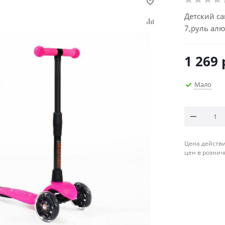
Детский са
7,руль ал
1 269
Мало
Цена действи
цен в рознич