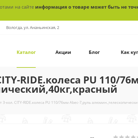
ботами на сайте
информация о товаре может быть не точ
Вологда, ул. Ананьинская, 2
Каталог
Акции
Блог
Как ку
ITY-RIDE.колеса PU 110/76
пический,40кг,красный
т 3-кол. CITY-RIDE.колеса PU 110/76мм Abec-7,руль алюмин.,телескопически