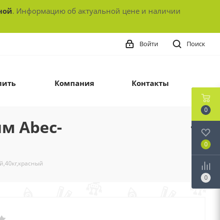
ной
. Информацию об актуальной цене и наличии
Войти
Поиск
пить
Компания
Контакты
0
мм Abec-
0
й,40кг,красный
0