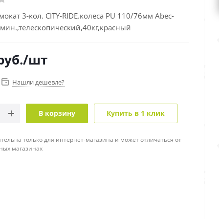
мокат 3-кол. CITY-RIDE.колеса PU 110/76мм Abec-
юмин.,телескопический,40кг,красный
руб.
/шт
Нашли дешевле?
В корзину
Купить в 1 клик
тельна только для интернет-магазина и может отличаться от
ных магазинах