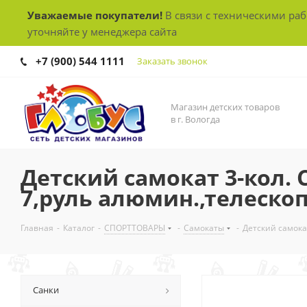
Уважаемые покупатели!
В связи с техническими ра
уточняйте у менеджера сайта
+7 (900) 544 1111
Заказать звонок
Магазин детских товаров
в г. Вологда
Детский самокат 3-кол. C
7,руль алюмин.,телеско
Главная
-
Каталог
-
СПОРТТОВАРЫ
-
Самокаты
-
Детский самока
Санки