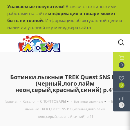
Уважаемые покупатели!
В связи с техническими
работами на сайте
информация о товаре может
быть не точной
. Информацию об актуальной цене и
наличии уточняйте у менеджера сайта
0
Ботинки лыжные TREK Quest SNS ИК
(черный,лого лайм
0
неон,серый,красный,синий) р.41
Главная
-
Каталог
-
СПОРТТОВАРЫ
-
Ботинки лыжные
-
Ботинки
0
лыжные TREK Quest SNS ИК (черный,лого лайм
неон,серый,красный,синий) р.41