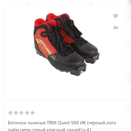
Ботинки лыжные TREK Quest SNS ИК (черный,лого
лайм неон,серый,красный,синий) р.41