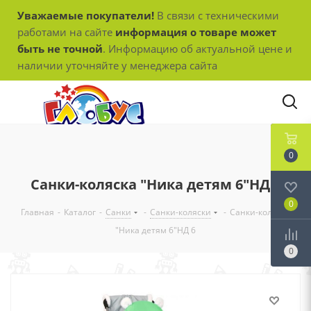
Уважаемые покупатели!
В связи с техническими
работами на сайте
информация о товаре может
быть не точной
. Информацию об актуальной цене и
наличии уточняйте у менеджера сайта
0
Санки-коляска "Ника детям 6"НД 6
0
Главная
-
Каталог
-
Санки
-
Санки-коляски
-
Санки-коляска
"Ника детям 6"НД 6
0