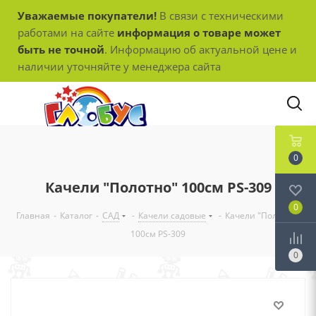
Уважаемые покупатели!
В связи с техническими
работами на сайте
информация о товаре может
быть не точной
. Информацию об актуальной цене и
наличии уточняйте у менеджера сайта
0
Качели "Полотно" 100см PS-309
0
Главная
-
Каталог
-
САД
-
Качели садовые
-
Качели "Полотно"
100см PS-309
0