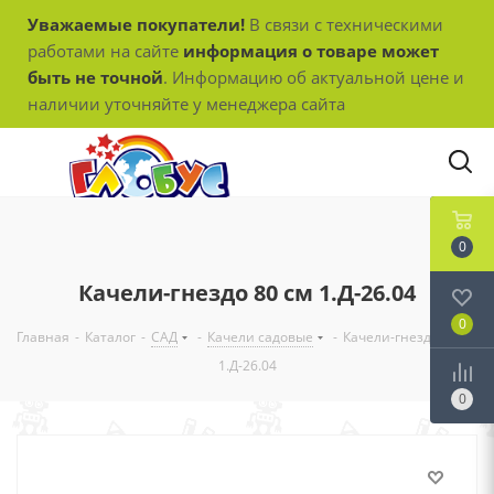
Уважаемые покупатели!
В связи с техническими
работами на сайте
информация о товаре может
быть не точной
. Информацию об актуальной цене и
наличии уточняйте у менеджера сайта
0
Качели-гнездо 80 см 1.Д-26.04
0
Главная
-
Каталог
-
САД
-
Качели садовые
-
Качели-гнездо 80 см
1.Д-26.04
0