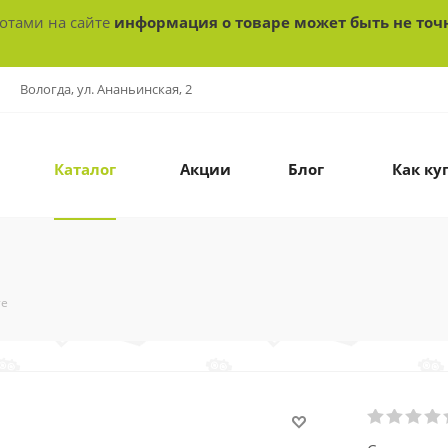
ботами на сайте
информация о товаре может быть не точ
Вологда, ул. Ананьинская, 2
Каталог
Акции
Блог
Как ку
те