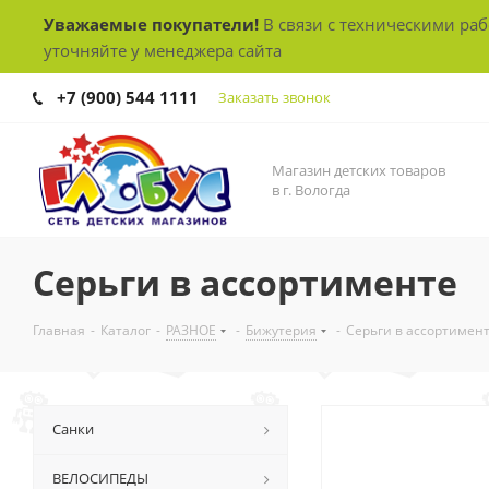
Уважаемые покупатели!
В связи с техническими ра
уточняйте у менеджера сайта
+7 (900) 544 1111
Заказать звонок
Магазин детских товаров
в г. Вологда
Серьги в ассортименте
Главная
-
Каталог
-
РАЗНОЕ
-
Бижутерия
-
Серьги в ассортимен
Санки
ВЕЛОСИПЕДЫ