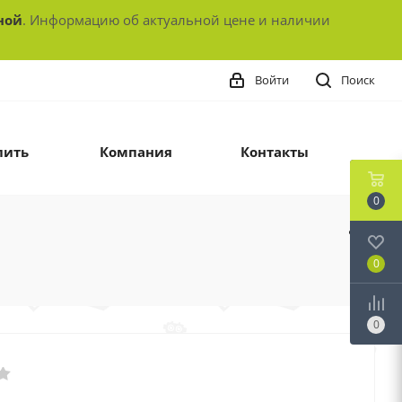
ной
. Информацию об актуальной цене и наличии
Войти
Поиск
пить
Компания
Контакты
0
0
0