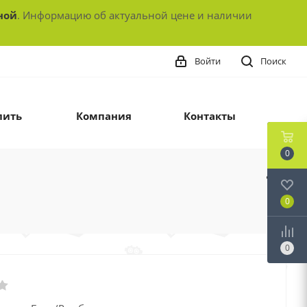
ной
. Информацию об актуальной цене и наличии
Войти
Поиск
пить
Компания
Контакты
0
0
0