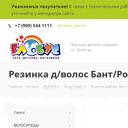
Уважаемые покупатели!
В связи с техническими ра
уточняйте у менеджера сайта
+7 (900) 544 1111
Заказать звонок
Магазин детских товаров
в г. Вологда
Резинка д/волос Бант/Р
Главная
-
Каталог
-
РАЗНОЕ
-
Бижутерия
-
Резинка д/волос Бант
Санки
ВЕЛОСИПЕДЫ