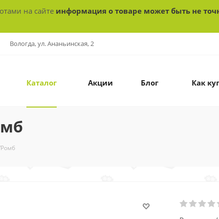
ботами на сайте
информация о товаре может быть не точ
Вологда, ул. Ананьинская, 2
Каталог
Акции
Блог
Как ку
омб
/Ромб