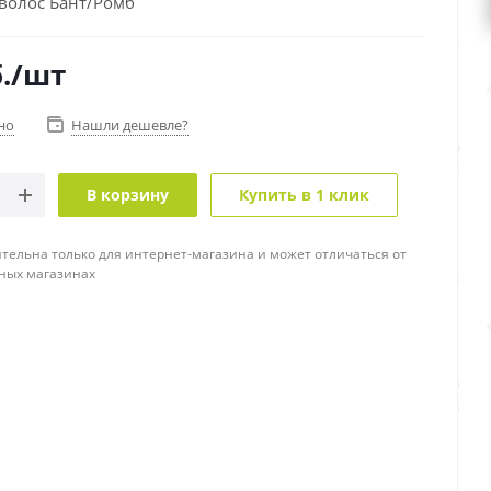
/волос Бант/Ромб
.
/шт
но
Нашли дешевле?
В корзину
Купить в 1 клик
тельна только для интернет-магазина и может отличаться от
ных магазинах