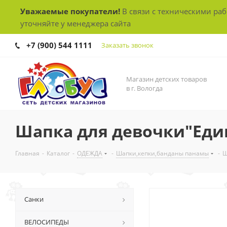
Уважаемые покупатели!
В связи с техническими ра
уточняйте у менеджера сайта
+7 (900) 544 1111
Заказать звонок
Магазин детских товаров
в г. Вологда
Шапка для девочки"Еди
Главная
-
Каталог
-
ОДЕЖДА
-
Шапки,кепки,банданы панамы
-
Ш
Санки
ВЕЛОСИПЕДЫ