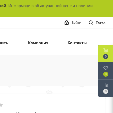
ной
. Информацию об актуальной цене и наличии
Войти
Поиск
пить
Компания
Контакты
0
0
0