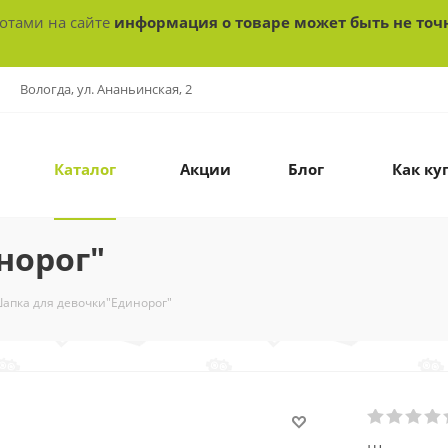
ботами на сайте
информация о товаре может быть не точ
Вологда, ул. Ананьинская, 2
Каталог
Акции
Блог
Как ку
норог"
апка для девочки"Единорог"