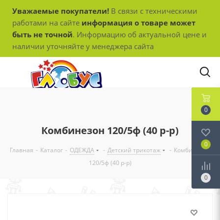
Уважаемые покупатели!
В связи с техническими
работами на сайте
информация о товаре может
быть не точной
. Информацию об актуальной цене и
наличии уточняйте у менеджера сайта
0
Комбинезон 120/5ф (40 р-р)
0
Главная
-
Каталог
-
ОДЕЖДА
-
Детский трикотаж
-
Комбинезон
120/5ф (40 р-р)
0