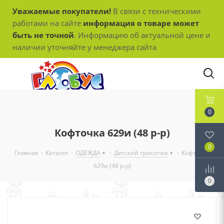
Уважаемые покупатели!
В связи с техническими
работами на сайте
информация о товаре может
быть не точной
. Информацию об актуальной цене и
наличии уточняйте у менеджера сайта
0
Кофточка 629и (48 р-р)
0
Главная
-
Каталог
-
ОДЕЖДА
-
Детский трикотаж
-
Кофточка
629и (48 р-р)
0