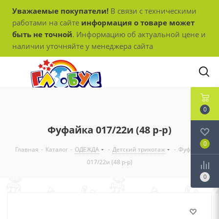
Уважаемые покупатели!
В связи с техническими
работами на сайте
информация о товаре может
быть не точной
. Информацию об актуальной цене и
наличии уточняйте у менеджера сайта
0
Фуфайка 017/22и (48 р-р)
0
Главная
-
Каталог
-
ОДЕЖДА
-
Детский трикотаж
-
Фуфайка
017/22и (48 р-р)
0