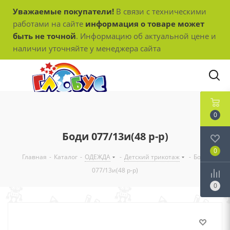
Уважаемые покупатели!
В связи с техническими
работами на сайте
информация о товаре может
быть не точной
. Информацию об актуальной цене и
наличии уточняйте у менеджера сайта
0
Боди 077/13и(48 р-р)
0
Главная
-
Каталог
-
ОДЕЖДА
-
Детский трикотаж
-
Боди
077/13и(48 р-р)
0