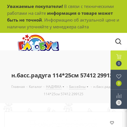
Уважаемые покупатели!
В связи с техническими
работами на сайте
информация о товаре может
быть не точной
. Информацию об актуальной цене и
наличии уточняйте у менеджера сайта
0
н.басс.радуга 114*25см 57412 299125
0
Главная
-
Каталог
-
НАДУВКА
-
Бассейны
-
н.басс.радуга
114*25см 57412 299125
0