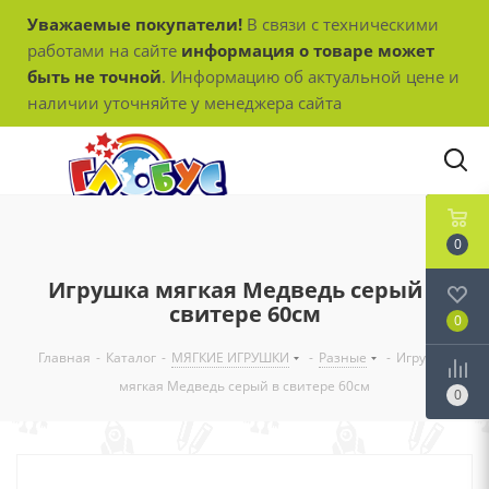
Уважаемые покупатели!
В связи с техническими
работами на сайте
информация о товаре может
быть не точной
. Информацию об актуальной цене и
наличии уточняйте у менеджера сайта
0
Игрушка мягкая Медведь серый в
свитере 60см
0
Главная
-
Каталог
-
МЯГКИЕ ИГРУШКИ
-
Разные
-
Игрушка
мягкая Медведь серый в свитере 60см
0