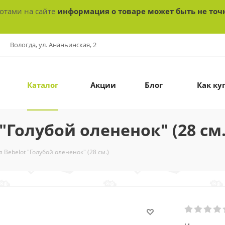
ботами на сайте
информация о товаре может быть не точ
Вологда, ул. Ананьинская, 2
Каталог
Акции
Блог
Как ку
"Голубой олененок" (28 см.
 Bebelot "Голубой олененок" (28 см.)