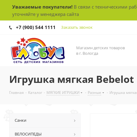
Уважаемые покупатели!
В связи с техническими ра
уточняйте у менеджера сайта
+7 (900) 544 1111
Заказать звонок
Магазин детских товаров
в г. Вологда
Игрушка мягкая Bebelot 
Главная
-
Каталог
-
МЯГКИЕ ИГРУШКИ
-
Разные
-
Игрушка мягкая
Санки
ВЕЛОСИПЕДЫ