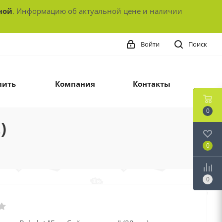
ной
. Информацию об актуальной цене и наличии
Войти
Поиск
пить
Компания
Контакты
0
)
0
0