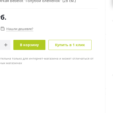
гкая Bebelot "Голубой олененок" (28 см.)
б.
Нашли дешевле?
В корзину
Купить в 1 клик
тельна только для интернет-магазина и может отличаться от
ных магазинах