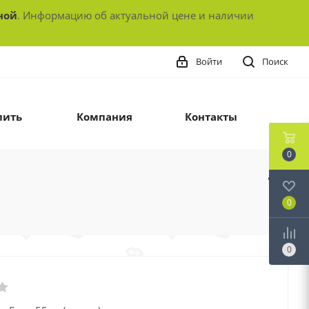
ной
. Информацию об актуальной цене и наличии
Войти
Поиск
пить
Компания
Контакты
0
0
0