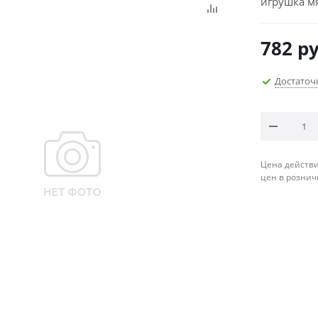
игрушка мя
782
ру
Достаточ
Цена действи
цен в рознич