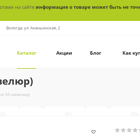
ботами на сайте
информация о товаре может быть не точ
Вологда, ул. Ананьинская, 2
Каталог
Акции
Блог
Как ку
велюр)
от 55 см(велюр)