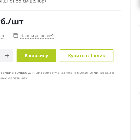
г.Енот 55 см(велюр)
б.
/шт
но
Нашли дешевле?
В корзину
Купить в 1 клик
тельна только для интернет-магазина и может отличаться от
ных магазинах