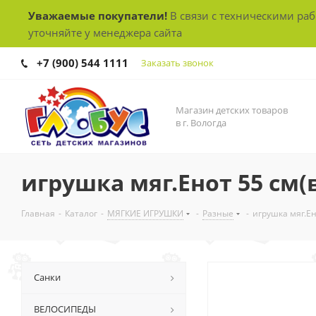
Уважаемые покупатели!
В связи с техническими ра
уточняйте у менеджера сайта
+7 (900) 544 1111
Заказать звонок
Магазин детских товаров
в г. Вологда
игрушка мяг.Енот 55 см(
Главная
-
Каталог
-
МЯГКИЕ ИГРУШКИ
-
Разные
-
игрушка мяг.Ен
Санки
ВЕЛОСИПЕДЫ