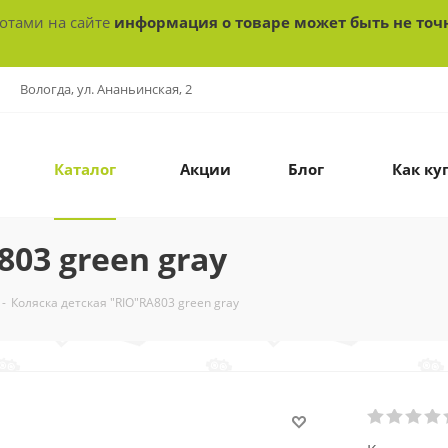
ботами на сайте
информация о товаре может быть не точ
Вологда, ул. Ананьинская, 2
Каталог
Акции
Блог
Как ку
803 green gray
-
Коляска детская "RIO"RA803 green gray