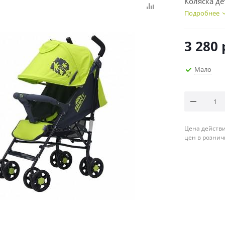
Коляска де
Подробнее
3 280
Мало
Цена действи
цен в рознич