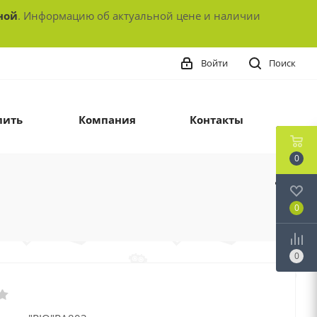
ной
. Информацию об актуальной цене и наличии
Войти
Поиск
пить
Компания
Контакты
0
0
0