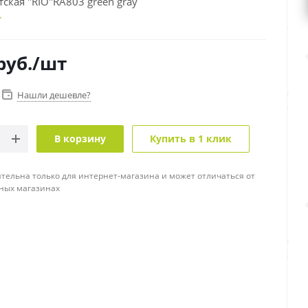
тская "RIO"RA803 green gray
руб.
/шт
Нашли дешевле?
В корзину
Купить в 1 клик
тельна только для интернет-магазина и может отличаться от
ных магазинах