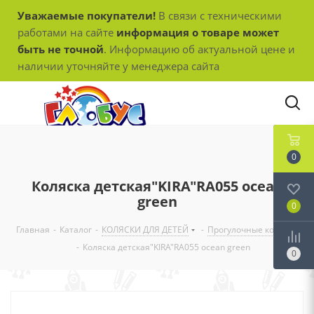
Уважаемые покупатели!
В связи с техническими
работами на сайте
информация о товаре может
быть не точной
. Информацию об актуальной цене и
наличии уточняйте у менеджера сайта
0
Коляска детская"KIRA"RA055 ocean
green
0
Главная
-
Каталог
-
КОЛЯСКИ ДЛЯ ДЕТЕЙ
-
Прогулочные коляски
-
Коляска детская"KIRA"RA055 ocean green
0