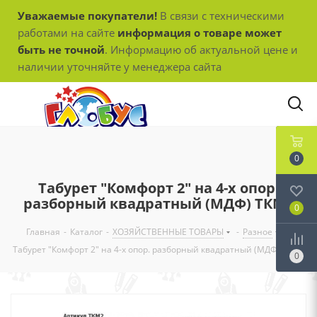
Уважаемые покупатели!
В связи с техническими
работами на сайте
информация о товаре может
быть не точной
. Информацию об актуальной цене и
наличии уточняйте у менеджера сайта
0
Табурет "Комфорт 2" на 4-х опор.
разборный квадратный (МДФ) ТКМ2
0
Главная
-
Каталог
-
ХОЗЯЙСТВЕННЫЕ ТОВАРЫ
-
Разное
-
Табурет "Комфорт 2" на 4-х опор. разборный квадратный (МДФ) ТКМ2
0