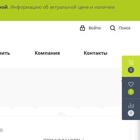
ной
. Информацию об актуальной цене и наличии
Войти
Поиск
пить
Компания
Контакты
0
0
0