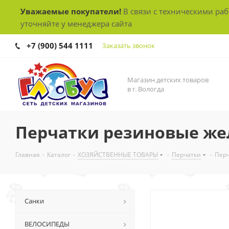
Уважаемые покупатели!
В связи с техническими ра
уточняйте у менеджера сайта
+7 (900) 544 1111
Заказать звонок
Магазин детских товаров
в г. Вологда
Перчатки резиновые же
Главная
-
Каталог
-
ХОЗЯЙСТВЕННЫЕ ТОВАРЫ
-
Перчатки
-
Перч
Санки
ВЕЛОСИПЕДЫ