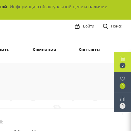
ной
. Информацию об актуальной цене и наличии
Войти
Поиск
пить
Компания
Контакты
0
0
0