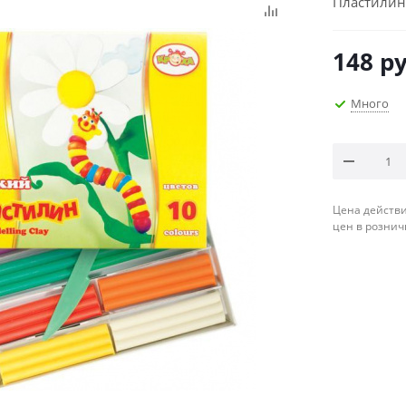
Пластилин 
148
ру
Много
Цена действи
цен в рознич