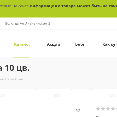
ботами на сайте
информация о товаре может быть не точ
Вологда, ул. Ананьинская, 2
Каталог
Акции
Блог
Как ку
 10 цв.
ий Кроха 10 цв.