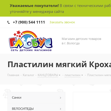
Уважаемые покупатели!
В связи с техническими ра
уточняйте у менеджера сайта
+7 (900) 544 1111
Заказать звонок
Магазин детских товаров
в г. Вологда
Пластилин мягкий Кроха
Главная
-
Каталог
-
КАНЦТОВАРЫ
-
пластилин
-
Пластилин мягк
Санки
ВЕЛОСИПЕДЫ