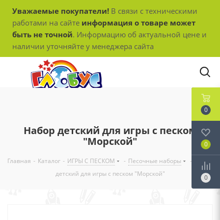
Уважаемые покупатели!
В связи с техническими
работами на сайте
информация о товаре может
быть не точной
. Информацию об актуальной цене и
наличии уточняйте у менеджера сайта
0
Набор детский для игры с песком
"Морской"
0
Главная
-
Каталог
-
ИГРЫ С ПЕСКОМ
-
Песочные наборы
-
Набор
детский для игры с песком "Морской"
0