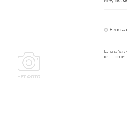
игрушка м
Нет в на
Цена действи
цен в рознич